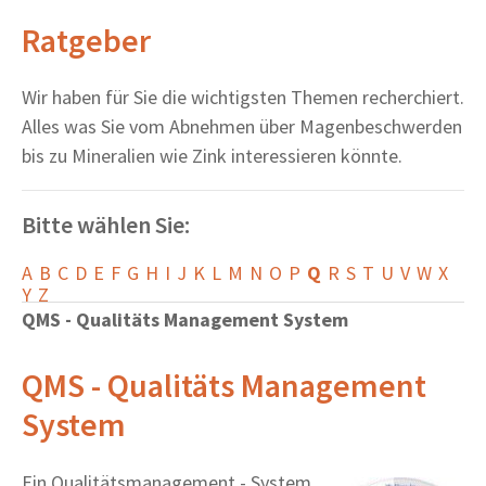
Ratgeber
Wir haben für Sie die wichtigsten Themen recherchiert.
Alles was Sie vom Abnehmen über Magenbeschwerden
bis zu Mineralien wie Zink interessieren könnte.
Bitte wählen Sie:
A
B
C
D
E
F
G
H
I
J
K
L
M
N
O
P
Q
R
S
T
U
V
W
X
Y
Z
QMS - Qualitäts Management System
QMS - Qualitäts Management
System
Ein Qualitätsmanagement - System