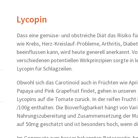
Lycopin
Dass eine gemüse- und obstreiche Diät das Risiko für
wie Krebs, Herz-Kreislauf-Probleme, Arthritis, Diabet
beeinflussen kann, wird heute generell anerkannt. Vo
verschiedenen potentiellen Wirkprinzipien sorgte in l
Lycopin für Schlagzeilen.
Obwohl sich das Carotinoid auch in Früchten wie Ap
Papaya und Pink Grapefruit findet, gehen in unsere
Lycopins auf die Tomate zurück. In der reifen Frucht 
/100g enthalten. Die Bioverfügbarkeit hängt von Var
Nahrungszubereitung und Zusammensetzung der Mahlz
auf 50mg geschätzt und ist besonders hoch, wenn di
Im Gegensatz zum besser bekannten Betacarotin, bes