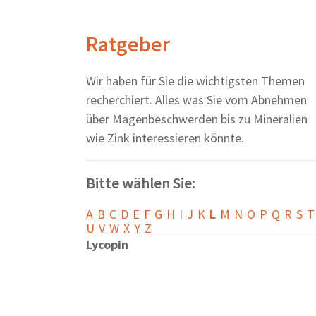
Ratgeber
Wir haben für Sie die wichtigsten Themen
recherchiert. Alles was Sie vom Abnehmen
über Magenbeschwerden bis zu Mineralien
wie Zink interessieren könnte.
Bitte wählen Sie:
A
B
C
D
E
F
G
H
I
J
K
L
M
N
O
P
Q
R
S
T
U
V
W
X
Y
Z
Lycopin