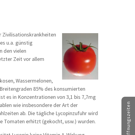
 Zivilisationskrankheiten
es u.a. günstig
n den vielen
etzter Zeit vor allem
rikosen, Wassermelonen,
n Breitengraden 85% des konsumierten
ist es in Konzentrationen von 3,1 bis 7,7mg
Kontakt // Öffnungszeiten
iablen wie insbesondere der Art der
eiten ab. Die tägliche Lycopinzufuhr wird
e Tomaten erhitzt (gekocht, usw.) wurden.
itzt Lycopin keine Vitamin A-Wirkung,