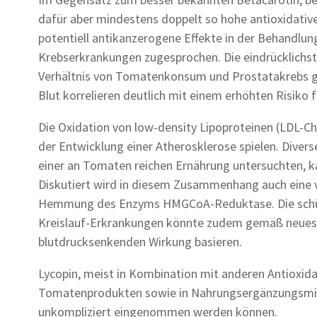
dafür aber mindestens doppelt so hohe antioxidativ
potentiell antikanzerogene Effekte in der Behandlun
Krebserkrankungen zugesprochen. Die eindrücklichst
Verhältnis von Tomatenkonsum und Prostatakrebs ge
Blut korrelieren deutlich mit einem erhöhten Risiko 
Die Oxidation von low-density Lipoproteinen (LDL-Cho
der Entwicklung einer Atherosklerose spielen. Diverse
einer an Tomaten reichen Ernährung untersuchten, k
Diskutiert wird in diesem Zusammenhang auch eine 
Hemmung des Enzyms HMGCoA-Reduktase. Die schütz
Kreislauf-Erkrankungen könnte zudem gemäß neuest
blutdrucksenkenden Wirkung basieren.
Lycopin, meist in Kombination mit anderen Antioxid
Tomatenprodukten sowie in Nahrungsergänzungsmitte
unkompliziert eingenommen werden können.