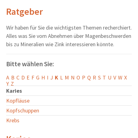
Ratgeber
Wir haben für Sie die wichtigsten Themen recherchiert.
Alles was Sie vom Abnehmen über Magenbeschwerden
bis zu Mineralien wie Zink interessieren könnte.
Bitte wählen Sie:
A
B
C
D
E
F
G
H
I
J
K
L
M
N
O
P
Q
R
S
T
U
V
W
X
Y
Z
Karies
Kopfläuse
Kopfschuppen
Krebs