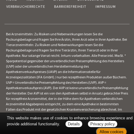
VERBRAUCHERRECHTE
BARRIEREFREIHEIT
IMPRESSUM
Bei Arzneimitteln: Zu Risiken und Nebenwirkungen lesen Sie die
Packungsbeilage und fragen Sie Ihre Ärztin, Ihren Arzt oder in Ihrer Apotheke. Bei
Tierarzneimitteln: Zu Risiken und Nebenwirkungen lesen Sie die
Packungsbeilage und fragen Sie Ihre Tierärztin, Ihren Tierarzt oder in Ihrer
Apotheke. Nur solange Vorrat reicht. Irrtum vorbehalten. Alle Preise inkl. MwSt. *
Sparpotential gegenüber der unverbindlichen Preisempfehlung des Herstellers
(UVP) oder der unverbindlichen Herstellermeldung des
Apothekenverkaufspreises (UAVP) an die Informationsstelle für
Arzneispezialitäten (IFA GmbH) / nur bei rezeptfreien Produkten außer Büchern.
UVP = Unverbindliche Preisempfehlung des Herstellers (UVP). AVP =
Apothekenverkaufspreis (AVP). Der AVP ist keine unverbindliche Preisempfehlung
der Hersteller. Der AVP ist ein von den Apotheken selbst in Ansatz gebrachter Preis
für rezeptfreie Arzneimittel, der in der Höhe dem für Apotheken verbindlichen
Arzneimittel Abgabepreis entspricht, zu dem eine Apotheke in bestimmten
Fällen das Produkt mit der gesetzlichen Krankenversicherung abrechnet. Im
Gegensatz zum AVP ist die gebräuchliche UVP eine Empfehlung der Hersteller.
This website makes use of cookies to enhance browsing experience and
provide additional functionality.
Details
Privacy policy
Allow cookies