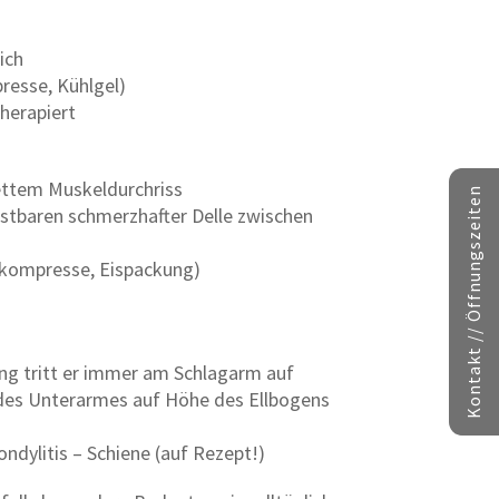
ich
presse, Kühlgel)
herapiert
ettem Muskeldurchriss
Kontakt // Öffnungszeiten
stbaren schmerzhafter Delle zwischen
elkompresse, Eispackung)
ng tritt er immer am Schlagarm auf
des Unterarmes auf Höhe des Ellbogens
ndylitis – Schiene (auf Rezept!)