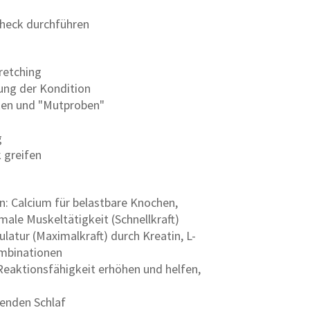
Check durchführen
retching
rung der Kondition
ken und "Mutproben"
g
 greifen
n: Calcium für belastbare Knochen,
le Muskeltätigkeit (Schnellkraft)
latur (Maximalkraft) durch Kreatin, L-
ombinationen
eaktionsfähigkeit erhöhen und helfen,
henden Schlaf