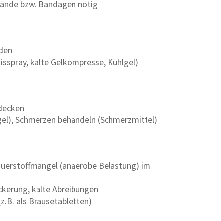
bände bzw. Bandagen nötig
rden
 Eisspray, kalte Gelkompresse, Kühlgel)
bdecken
lgel), Schmerzen behandeln (Schmerzmittel)
Sauerstoffmangel (anaerobe Belastung) im
kerung, kalte Abreibungen
z.B. als Brausetabletten)