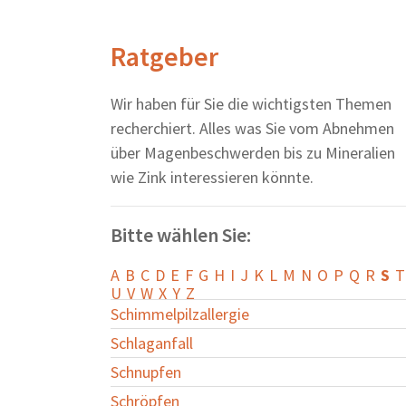
Ratgeber
Wir haben für Sie die wichtigsten Themen
recherchiert. Alles was Sie vom Abnehmen
über Magenbeschwerden bis zu Mineralien
wie Zink interessieren könnte.
Bitte wählen Sie:
A
B
C
D
E
F
G
H
I
J
K
L
M
N
O
P
Q
R
S
T
U
V
W
X
Y
Z
Schimmelpilzallergie
Schlaganfall
Schnupfen
Schröpfen