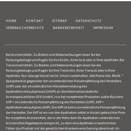
HOME
KONTAKT
SITEMAP
DATENSCHUTZ
VERBRAUCHERRECHTE
BARRIEREFREIHEIT
IMPRESSUM
Bei Arzneimitteln: Zu Risiken und Nebenwirkungen lesen Sie die
Packungsbeilage und fragen Sie Ihre Ärztin, Ihren Arzt oder in Ihrer Apotheke. Bei
Tierarzneimitteln: Zu Risiken und Nebenwirkungen lesen Sie die
Packungsbeilage und fragen Sie Ihre Tierärztin, Ihren Tierarzt oder in Ihrer
Apotheke. Nur solange Vorrat reicht. Irrtum vorbehalten. Alle Preise inkl. MwSt. *
Sparpotential gegenüber der unverbindlichen Preisempfehlung des Herstellers
(UVP) oder der unverbindlichen Herstellermeldung des
Apothekenverkaufspreises (UAVP) an die Informationsstelle für
Arzneispezialitäten (IFA GmbH) / nur bei rezeptfreien Produkten außer Büchern.
UVP = Unverbindliche Preisempfehlung des Herstellers (UVP). AVP =
Apothekenverkaufspreis (AVP). Der AVP ist keine unverbindliche Preisempfehlung
der Hersteller. Der AVP ist ein von den Apotheken selbst in Ansatz gebrachter Preis
für rezeptfreie Arzneimittel, der in der Höhe dem für Apotheken verbindlichen
Arzneimittel Abgabepreis entspricht, zu dem eine Apotheke in bestimmten
Fällen das Produkt mit der gesetzlichen Krankenversicherung abrechnet. Im