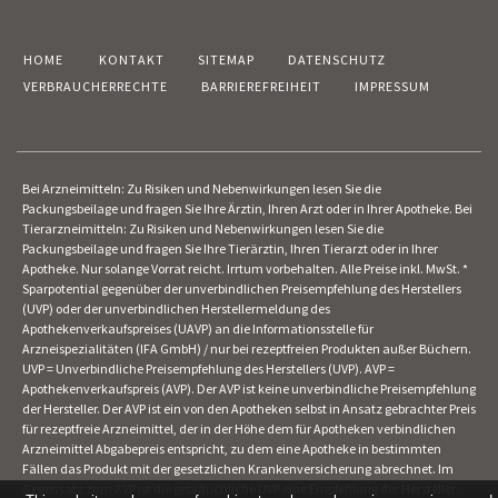
HOME
KONTAKT
SITEMAP
DATENSCHUTZ
VERBRAUCHERRECHTE
BARRIEREFREIHEIT
IMPRESSUM
Bei Arzneimitteln: Zu Risiken und Nebenwirkungen lesen Sie die
Packungsbeilage und fragen Sie Ihre Ärztin, Ihren Arzt oder in Ihrer Apotheke. Bei
Tierarzneimitteln: Zu Risiken und Nebenwirkungen lesen Sie die
Packungsbeilage und fragen Sie Ihre Tierärztin, Ihren Tierarzt oder in Ihrer
Apotheke. Nur solange Vorrat reicht. Irrtum vorbehalten. Alle Preise inkl. MwSt. *
Sparpotential gegenüber der unverbindlichen Preisempfehlung des Herstellers
(UVP) oder der unverbindlichen Herstellermeldung des
Apothekenverkaufspreises (UAVP) an die Informationsstelle für
Arzneispezialitäten (IFA GmbH) / nur bei rezeptfreien Produkten außer Büchern.
UVP = Unverbindliche Preisempfehlung des Herstellers (UVP). AVP =
Apothekenverkaufspreis (AVP). Der AVP ist keine unverbindliche Preisempfehlung
der Hersteller. Der AVP ist ein von den Apotheken selbst in Ansatz gebrachter Preis
für rezeptfreie Arzneimittel, der in der Höhe dem für Apotheken verbindlichen
Arzneimittel Abgabepreis entspricht, zu dem eine Apotheke in bestimmten
Fällen das Produkt mit der gesetzlichen Krankenversicherung abrechnet. Im
Gegensatz zum AVP ist die gebräuchliche UVP eine Empfehlung der Hersteller.